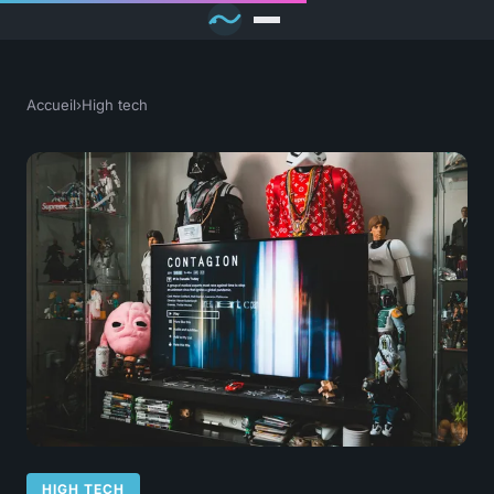
Accueil
›
High tech
HIGH TECH