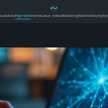
cueil
Actu
High tech
Internet
Jeux-video
Marketing
Matériel
Smartpho