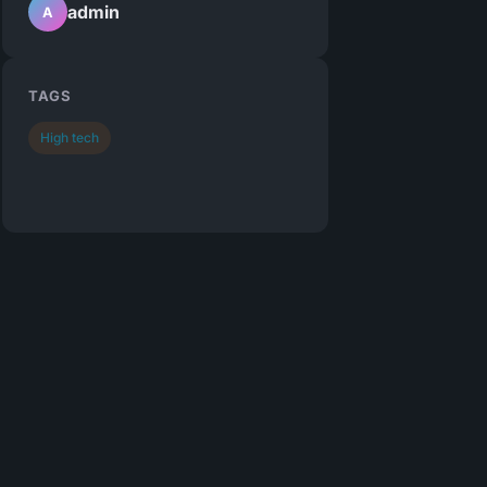
admin
A
TAGS
High tech