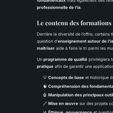
fondamentaux
mais également des réfl
professionnelle de l’ia
.
Le contenu des formations su
Derrière la diversité de l’offre, certain
question d’
enseignement autour de l’i
maîtriser
aide à faire le tri parmi les m
Un
programme de qualité
privilégiera t
pratique
afin de garantir une application
💡
Concepts de base
et historique de
🧠
Compréhension des fondament
🤖
Manipulation des principaux outils
🔗
Mise en œuvre
sur des projets c
📊
Éthique, gouvernance
et questio